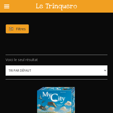
Le Trinquero
Skip
to
content
Filtres
Voici le seul résultat