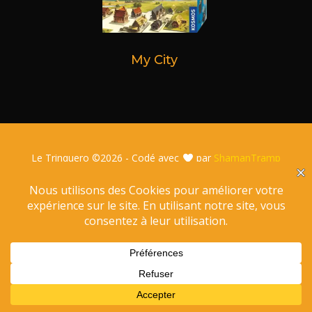
My City
Le Trinquero ©
2026 - Codé avec
par
ShamanTramp