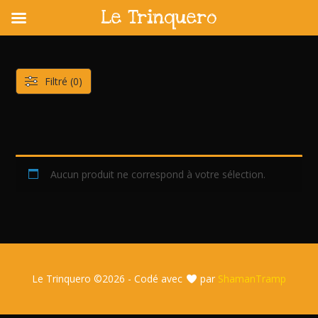
Le Trinquero
Skip
to
content
Filtré (0)
Aucun produit ne correspond à votre sélection.
Le Trinquero ©
2026 - Codé avec
par
ShamanTramp