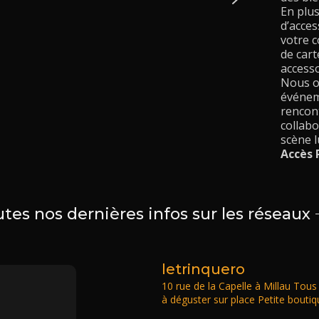
En plu
d’acces
votre c
de cart
accesso
Nous o
événeme
rencont
collabo
scène l
Accès 
tes nos dernières infos sur les réseaux
letrinquero
10 rue de la Capelle à Millau
Tous 
à déguster sur place
Petite boutiq