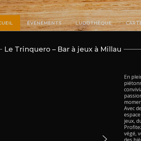
CUEIL
ÉVÉNEMENTS
LUDOTHÈQUE
CART
Le Trinquero – Bar à jeux à Millau
En plei
piéton
convivi
passio
moment
Avec de
espace 
jeux, d
Profit
végé, v
des biè