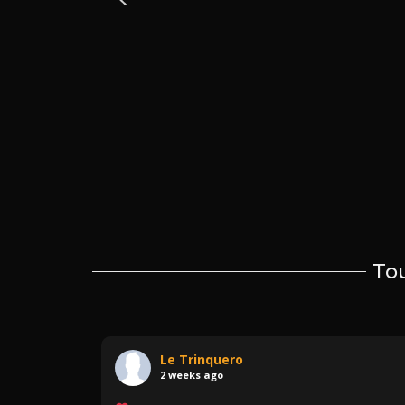
Tou
Le Trinquero
2 weeks ago