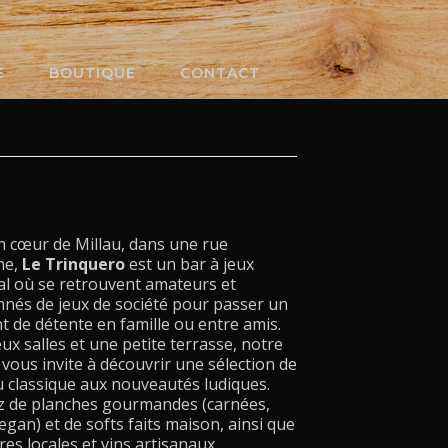
E
BOUTIQUE
CONTACT
n cœur de Millau, dans une rue
ne,
Le Trinquero
est un bar à jeux
al où se retrouvent amateurs et
nnés de jeux de société pour passer un
 de détente en famille ou entre amis.
ux salles et une petite terrasse, notre
vous invite à découvrir une sélection de
u classique aux nouveautés ludiques.
ez de planches gourmandes (carnées,
egan) et de softs faits maison, ainsi que
res locales et vins artisanaux.