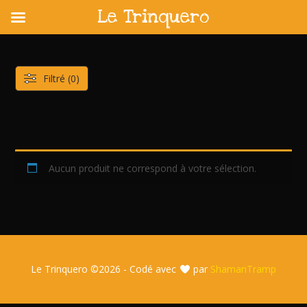
Le Trinquero
Skip
to
content
Filtré (0)
Aucun produit ne correspond à votre sélection.
Le Trinquero ©
2026 - Codé avec
par
ShamanTramp