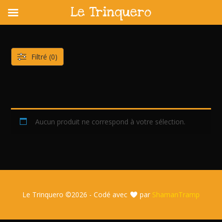
Le Trinquero
Skip
to
content
Filtré (0)
Aucun produit ne correspond à votre sélection.
Le Trinquero ©
2026 - Codé avec
par
ShamanTramp