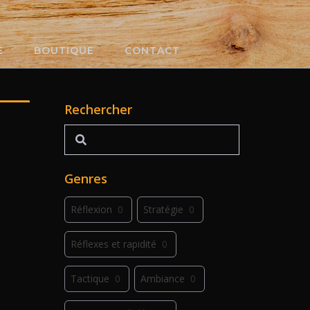
E
BOUTIQUE
CONTACT
Rechercher
Rechercher
Genres
Réflexion
0
Stratégie
0
Réflexes et rapidité
0
Tactique
0
Ambiance
0