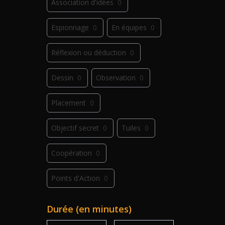
Association d'idées
0
Espionnage
0
En équipes
0
Réflexion ou déduction
0
Dessin
0
Observation
0
Placement
0
Objectif secret
0
Tuiles
0
Coopération
0
Points d'Action
0
Déplacement
0
Jeu de plis
0
Durée (en minutes)