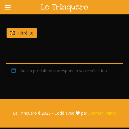
Le Trinquero
Skip
to
content
Filtré (0)
Aucun produit ne correspond à votre sélection.
Le Trinquero ©
2026 - Codé avec
par
ShamanTramp