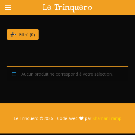
Le Trinquero
Skip
to
content
Filtré (0)
Aucun produit ne correspond à votre sélection.
Le Trinquero ©
2026 - Codé avec
par
ShamanTramp