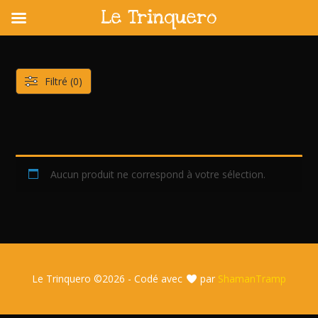
Le Trinquero
Skip
to
content
Filtré (0)
Aucun produit ne correspond à votre sélection.
Le Trinquero ©
2026 - Codé avec
par
ShamanTramp