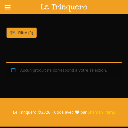
Le Trinquero
Skip
to
content
Filtré (0)
Aucun produit ne correspond à votre sélection.
Le Trinquero ©
2026 - Codé avec
par
ShamanTramp