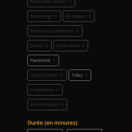
Association d'idées
0
Espionnage
0
En équipes
0
Réflexion ou déduction
0
Dessin
0
Observation
0
Placement
1
Objectif secret
0
Tuiles
1
Coopération
0
Points d'Action
0
Déplacement
0
Jeu de plis
0
Durée (en minutes)