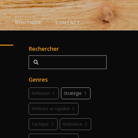
E
BOUTIQUE
CONTACT
Rechercher
Rechercher
Genres
Réflexion
0
Stratégie
1
Réflexes et rapidité
0
Tactique
0
Ambiance
0