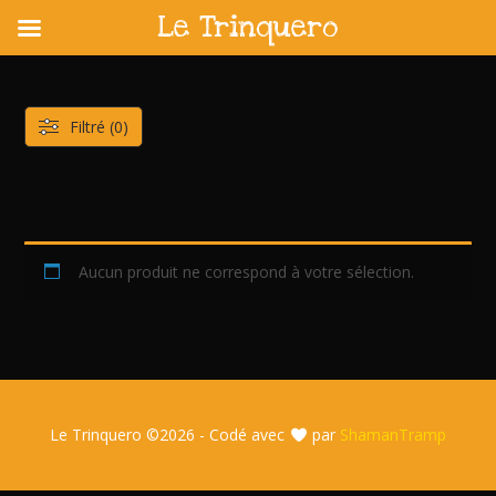
Le Trinquero
Skip
to
content
Filtré (0)
Aucun produit ne correspond à votre sélection.
Le Trinquero ©
2026 - Codé avec
par
ShamanTramp