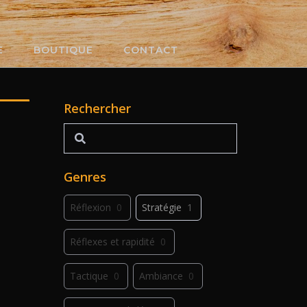
E
BOUTIQUE
CONTACT
Rechercher
Rechercher
Genres
Réflexion
0
Stratégie
1
Réflexes et rapidité
0
Tactique
0
Ambiance
0