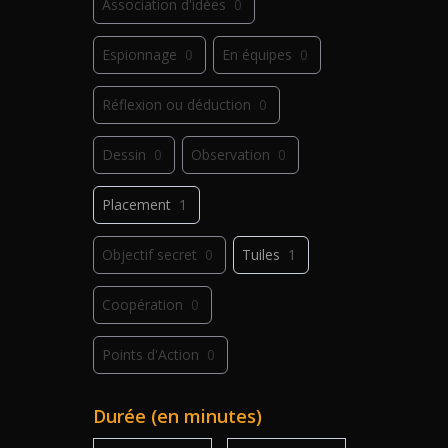
Association d'idées
0
Espionnage
0
En équipes
0
Réflexion ou déduction
0
Dessin
0
Observation
0
Placement
1
Objectif secret
0
Tuiles
1
Coopération
0
Points d'Action
0
Déplacement
0
Jeu de plis
0
Durée (en minutes)