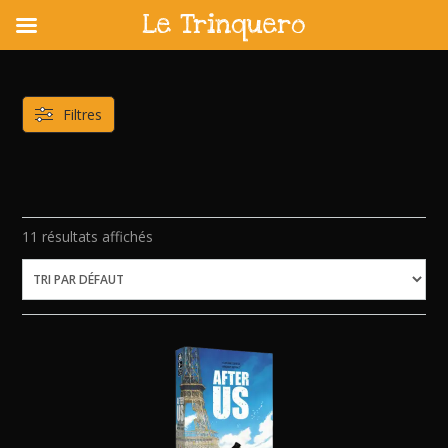
Le Trinquero
Skip
to
content
Filtres
11 résultats affichés