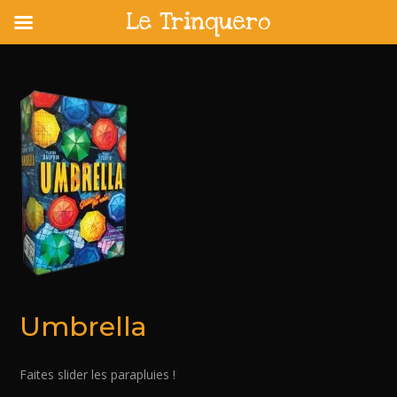
Le Trinquero
Skip
to
content
Umbrella
Faites slider les parapluies !