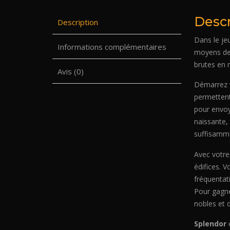
Descr
Description
Dans le j
Informations complémentaires
moyens de 
brutes en 
Avis (0)
Démarrez v
permettent
pour envoy
naissante,
suffisamme
Avec votre
édifices. V
fréquentat
Pour gagn
nobles et
Splendor