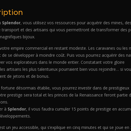
iption
eu
Splendor
,
vous utilisez vos ressources pour acquérir des mines, de
transport et des artisans qui vous permettront de transformer des p
magnifiques bijoux.
otre empire commercial en restant modeste. Les caravanes ou les 
 de se développer à moindre coût. Puis vous pourrez acquérir des na
er vos explorateurs dans le monde entier. Constatant votre gloire
 les artisans les plus talentueux pourraient bien vous rejoindre… si vo
nt de jetons et de bonus.
 fortune désormais établie, vous pourrez investir dans de prestigieux
otre prestige sera total et les princes de la Renaissance feront partie 
ions.
er à
Splendor
, il vous faudra cumuler 15 points de prestige en accum
 développements.
est
un jeu accessible, qui s’explique en cinq minutes et qui se joue en