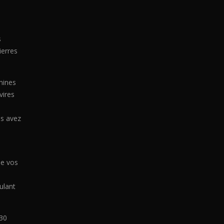
s
ierres
mines
vires
us avez
de vos
ulant
 30