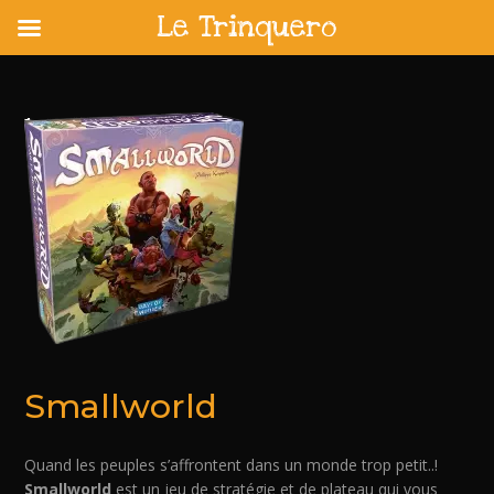
Le Trinquero
Skip
to
content
Smallworld
Quand les peuples s’affrontent dans un monde trop petit..!
Smallworld
est un jeu de stratégie et de plateau qui vous