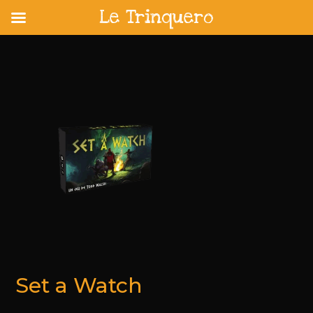
Le Trinquero
Skip
to
content
Set a Watch