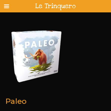
Le Trinquero
Skip
to
content
Paleo