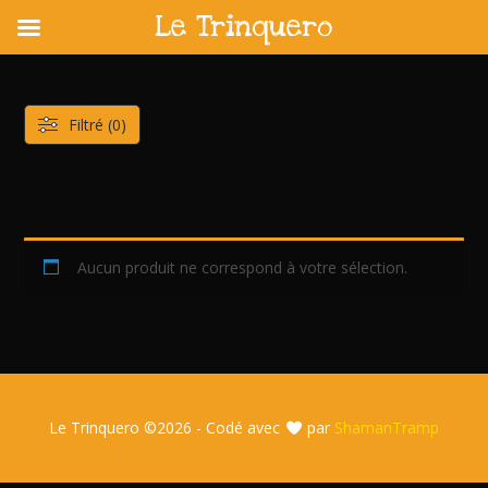
Le Trinquero
Skip
to
content
Filtré (0)
Aucun produit ne correspond à votre sélection.
Le Trinquero ©
2026 - Codé avec
par
ShamanTramp