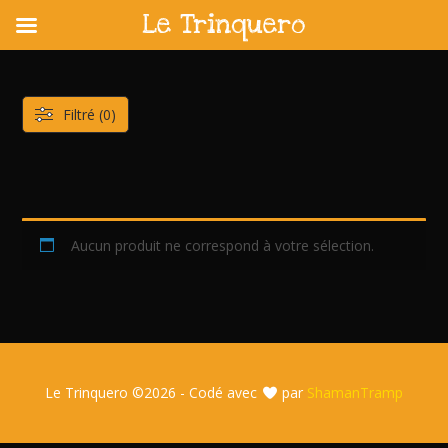
Le Trinquero
Skip
to
content
Filtré (0)
Aucun produit ne correspond à votre sélection.
Le Trinquero ©
2026 - Codé avec
par
ShamanTramp