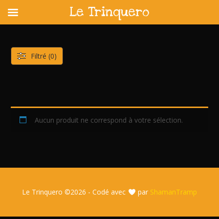
Le Trinquero
Skip
to
content
Filtré (0)
Aucun produit ne correspond à votre sélection.
Le Trinquero ©
2026 - Codé avec
par
ShamanTramp