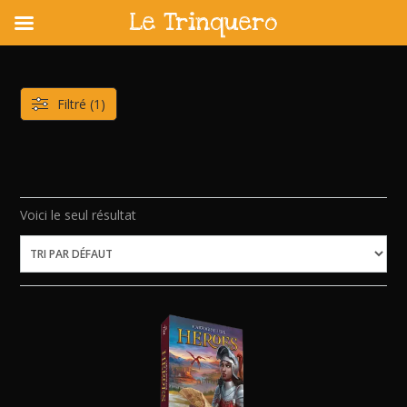
Le Trinquero
Skip
to
content
Filtré (1)
Voici le seul résultat