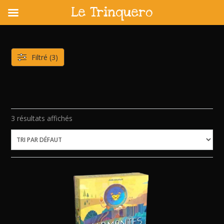
Le Trinquero
Skip
to
content
Filtré (3)
3 résultats affichés