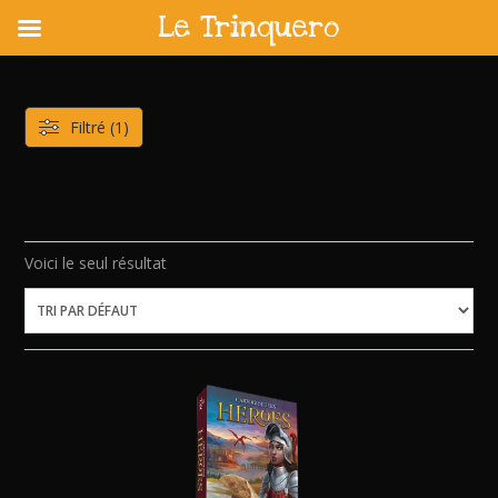
Le Trinquero
Skip
to
content
Filtré (1)
Voici le seul résultat