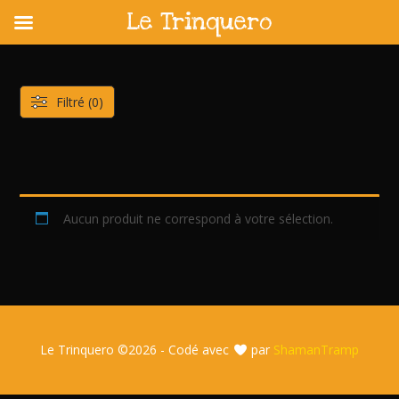
Le Trinquero
Skip
to
content
Filtré (0)
Aucun produit ne correspond à votre sélection.
Le Trinquero ©
2026 - Codé avec
par
ShamanTramp