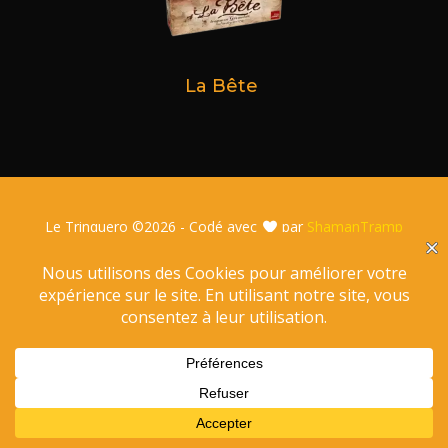
La Bête
Le Trinquero ©
2026 - Codé avec
par
ShamanTramp