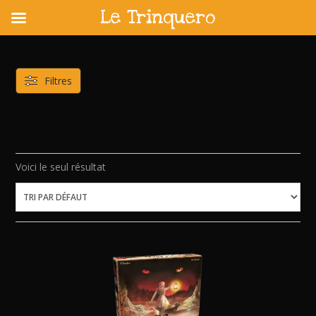
Le Trinquero
Skip
to
content
Filtres
Voici le seul résultat