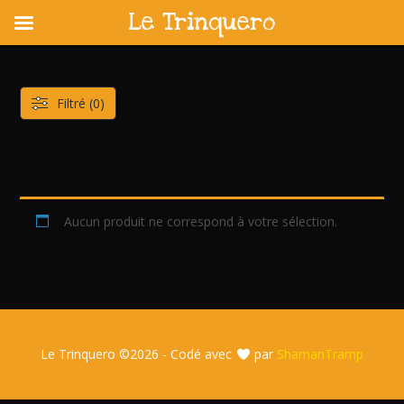
Le Trinquero
Skip
to
content
Filtré (0)
Aucun produit ne correspond à votre sélection.
Le Trinquero ©
2026 - Codé avec
par
ShamanTramp