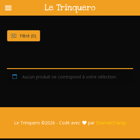
Le Trinquero
Skip
to
content
Filtré (0)
Aucun produit ne correspond à votre sélection.
Le Trinquero ©
2026 - Codé avec
par
ShamanTramp