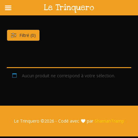
Le Trinquero
Skip
to
content
Filtré (0)
Aucun produit ne correspond à votre sélection.
Le Trinquero ©
2026 - Codé avec
par
ShamanTramp