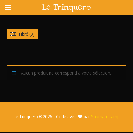
Le Trinquero
Skip
to
content
Filtré (0)
Aucun produit ne correspond à votre sélection.
Le Trinquero ©
2026 - Codé avec
par
ShamanTramp