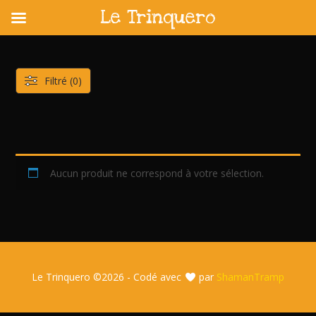
Le Trinquero
Skip
to
content
Filtré (0)
Aucun produit ne correspond à votre sélection.
Le Trinquero ©
2026 - Codé avec
par
ShamanTramp