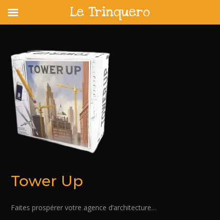
Le Trinquero
Skip
to
content
Tower Up
Faites prospérer votre agence d’architecture…