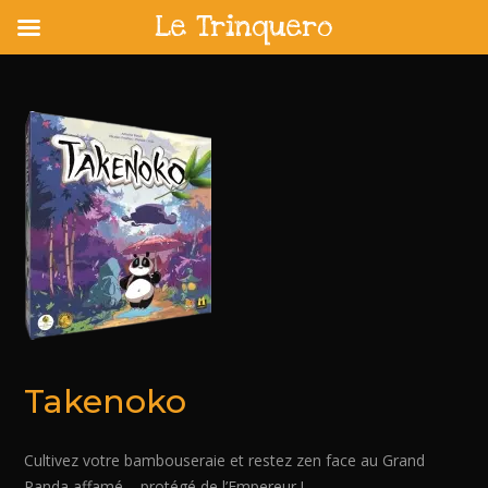
Le Trinquero
Skip
to
content
Takenoko
Cultivez votre bambouseraie et restez zen face au Grand
Panda affamé – protégé de l’Empereur !