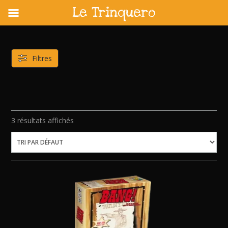
Le Trinquero
Skip
to
content
Filtres
3 résultats affichés