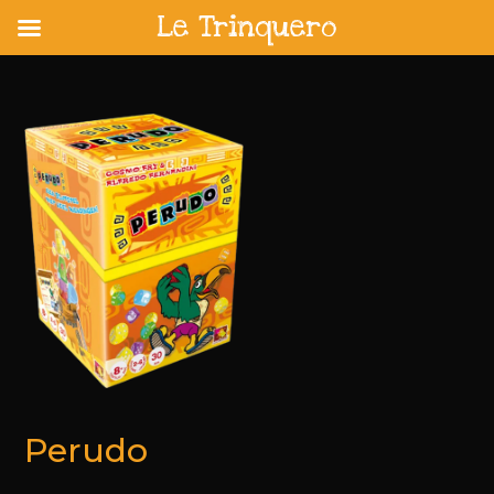
Le Trinquero
Skip
to
content
Perudo