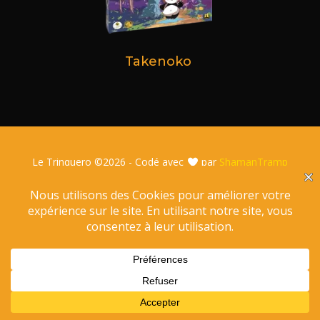
Takenoko
Le Trinquero ©
2026 - Codé avec
par
ShamanTramp