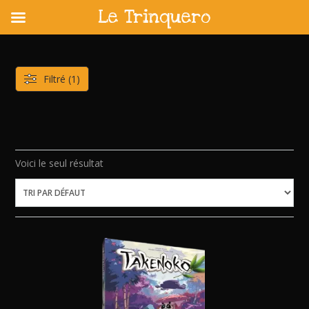
Le Trinquero
Skip
to
content
Filtré (1)
Voici le seul résultat