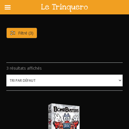
Le Trinquero
Skip
to
content
Filtré (3)
3 résultats affichés