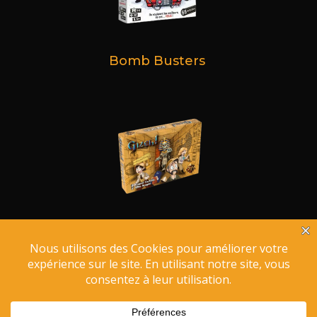
Bomb Busters
Gizeh !