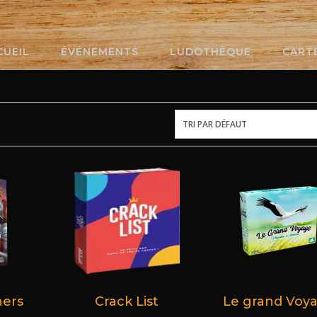
CUEIL
ÉVÉNEMENTS
LUDOTHÈQUE
CART
hers
Crack List
Le grand Voy