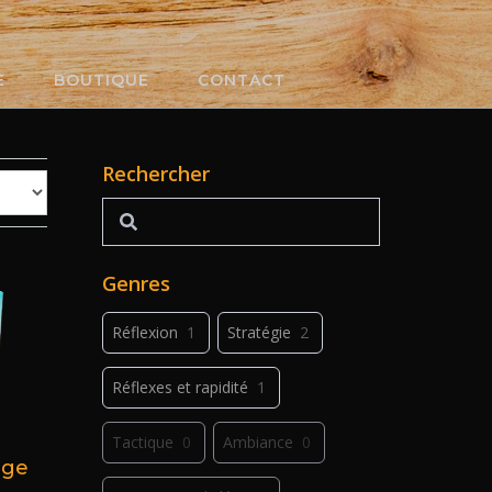
E
BOUTIQUE
CONTACT
Rechercher
Rechercher
Genres
Réflexion
1
Stratégie
2
Réflexes et rapidité
1
Tactique
0
Ambiance
0
age