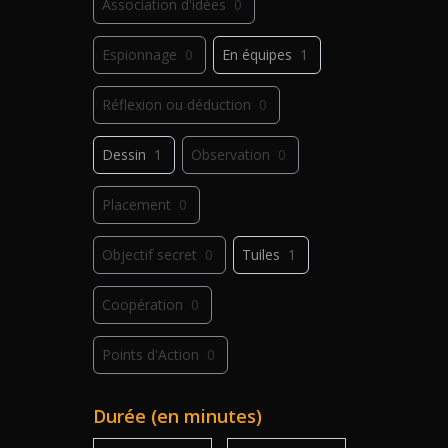
Association d'idées
0
Espionnage
0
En équipes
1
Réflexion ou déduction
0
Dessin
1
Observation
0
Placement
0
Objectif secret
0
Tuiles
1
Coopération
0
Points d'Action
0
Déplacement
0
Jeu de plis
0
Durée (en minutes)