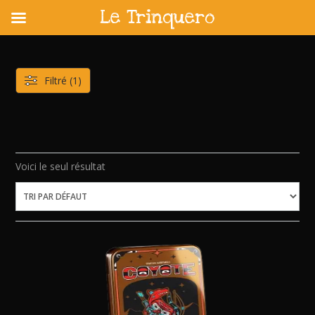
Le Trinquero
Skip
to
content
Filtré (1)
Voici le seul résultat