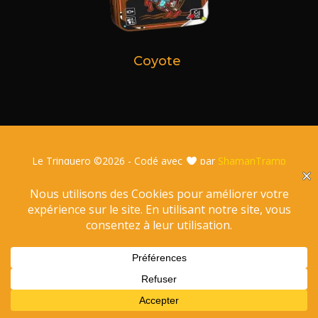
Coyote
Le Trinquero ©
2026 - Codé avec
par
ShamanTramp