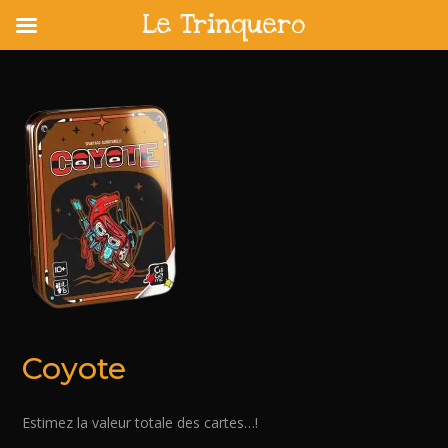
Le Trinquero
Skip
to
content
Coyote
Estimez la valeur totale des cartes…!