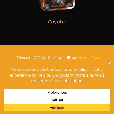
Coyote
Le Trinquero ©
2026 - Codé avec
par
ShamanTramp