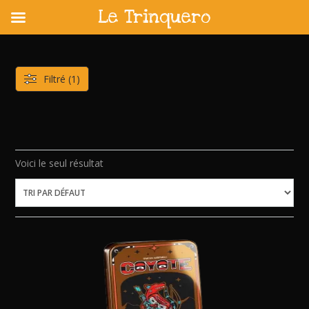
Le Trinquero
Skip
to
content
Filtré (1)
Voici le seul résultat