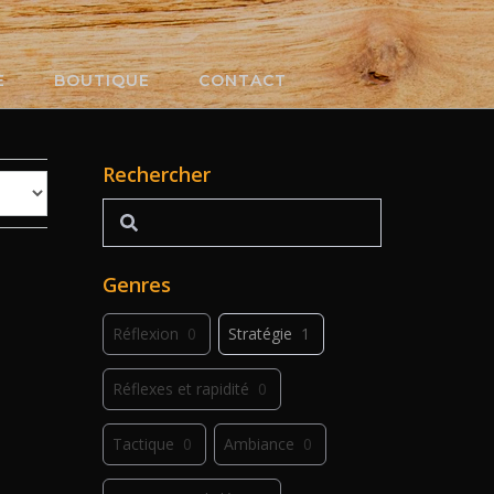
E
BOUTIQUE
CONTACT
Rechercher
Rechercher
Genres
Réflexion
0
Stratégie
1
Réflexes et rapidité
0
Tactique
0
Ambiance
0