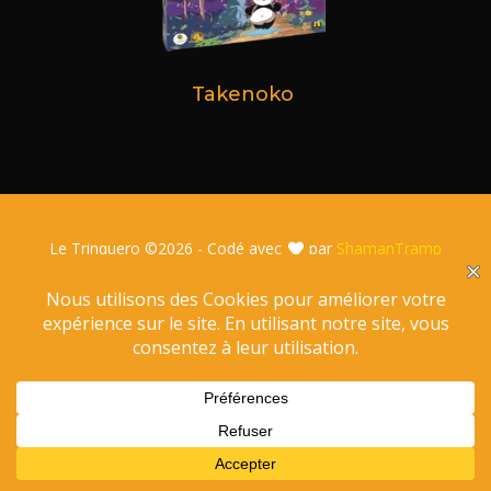
Takenoko
Le Trinquero ©
2026 - Codé avec
par
ShamanTramp