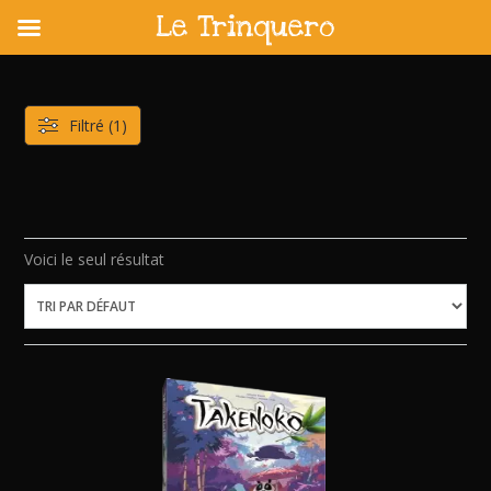
Le Trinquero
Skip
to
content
Filtré (1)
Voici le seul résultat