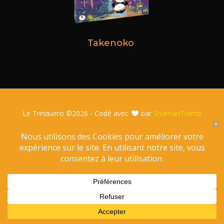
Takenoko
Le Trinquero ©
2026 - Codé avec
par
ShamanTramp