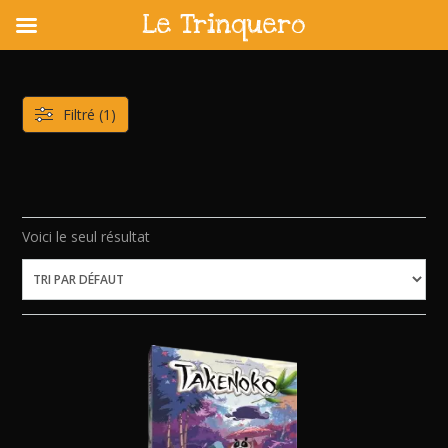
Le Trinquero
Skip
to
content
Filtré (1)
Voici le seul résultat