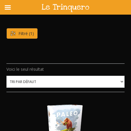
Le Trinquero
Skip
to
content
Filtré (1)
Voici le seul résultat