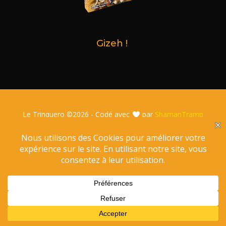
Gizeh !
Le Trinquero ©
2026 - Codé avec
par
ShamanTramp