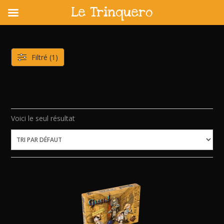
Le Trinquero
Skip
to
content
Filtré (1)
Voici le seul résultat