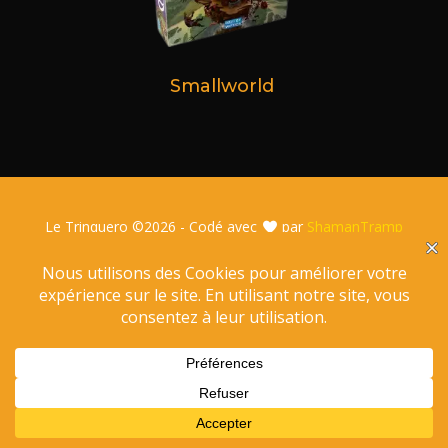
Smallworld
Le Trinquero ©
2026 - Codé avec
par
ShamanTramp