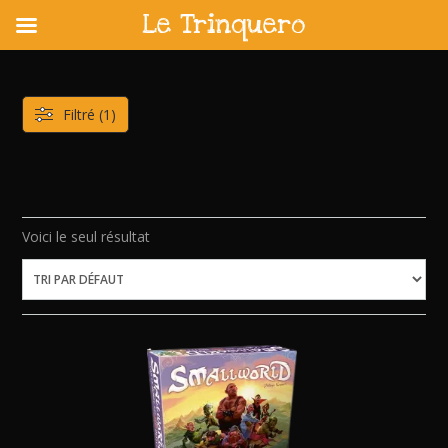
Le Trinquero
Skip
to
content
Filtré (1)
Voici le seul résultat