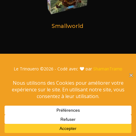
Smallworld
Le Trinquero ©
2026 - Codé avec
par
ShamanTramp