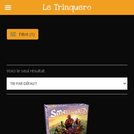
Le Trinquero
Skip
to
content
Filtré (1)
Voici le seul résultat